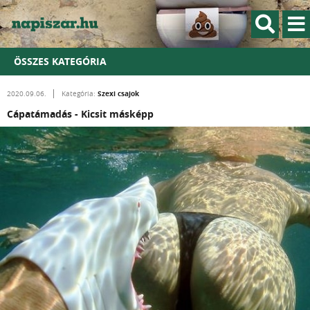
ÖSSZES KATEGÓRIA
Szexi csajok
2020.09.06.
Kategória:
Cápatámadás - Kicsit másképp