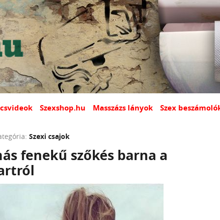
csvideok
Szexshop.hu
Masszázs lányok
Szex beszámoló
ategória:
Szexi csajok
más fenekű szőkés barna a
rtról