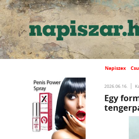
Napiszex
Csu
2026.06.16.
K
Egy for
tengerpa