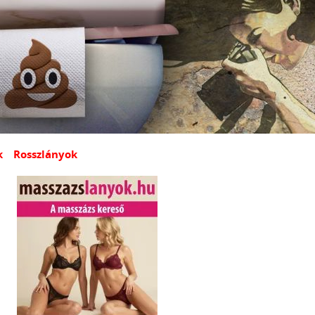
k
Rosszlányok