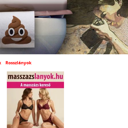
k
Rosszlányok