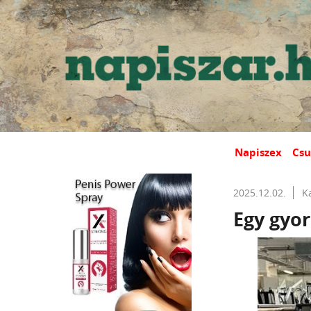
Napiszex
Csu
2025.12.02.
K
Egy gyor