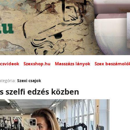
csvideok
Szexshop.hu
Masszázs lányok
Szex beszámoló
ategória:
Szexi csajok
s szelfi edzés közben