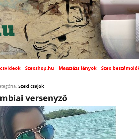
csvideok
Szexshop.hu
Masszázs lányok
Szex beszámoló
ategória:
Szexi csajok
umbiai versenyző