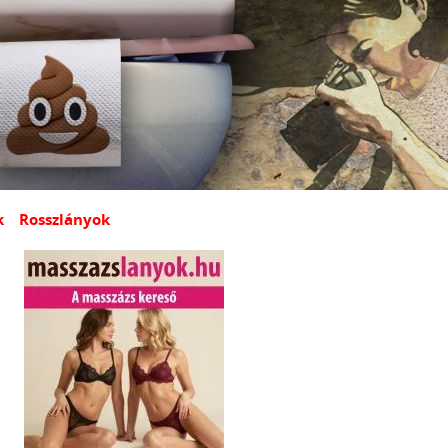
k
Rosszlányok