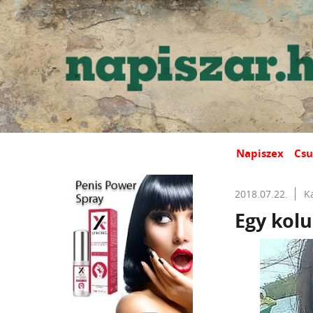
Napiszex
Csu
2018.07.22.
K
Egy kol