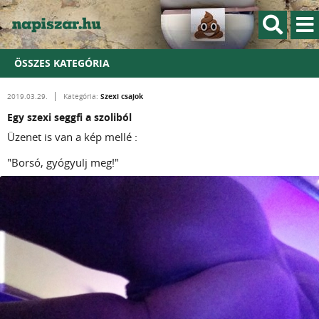
ÖSSZES KATEGÓRIA
Szexi csajok
2019.03.29.
Kategória:
Egy szexi seggfi a szoliból
Üzenet is van a kép mellé :
"Borsó, gyógyulj meg!"