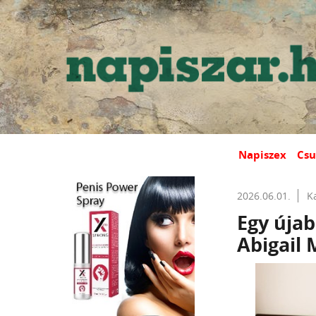
Napiszex
Csu
2026.06.01.
K
Egy újab
Abigail 