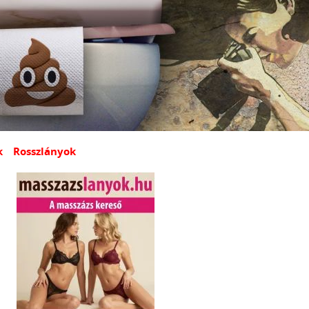
k
Rosszlányok