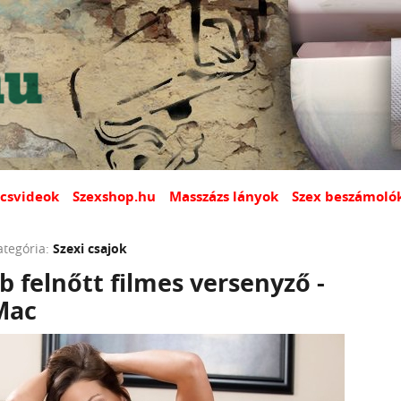
csvideok
Szexshop.hu
Masszázs lányok
Szex beszámoló
ategória:
Szexi csajok
b felnőtt filmes versenyző -
Mac