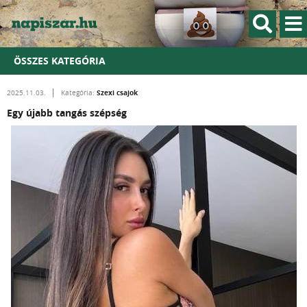
ÖSSZES KATEGÓRIA
Szexi csajok
2025.11.03.
Kategória:
Egy újabb tangás szépség