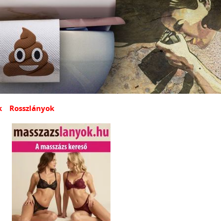
k
Rosszlányok