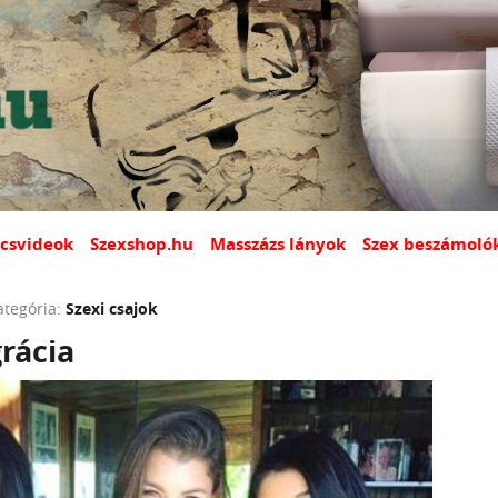
csvideok
Szexshop.hu
Masszázs lányok
Szex beszámoló
ategória:
Szexi csajok
rácia