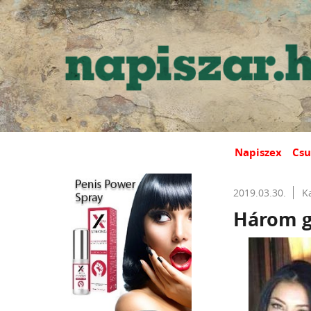
Napiszex
Csu
2019.03.30.
K
Három g