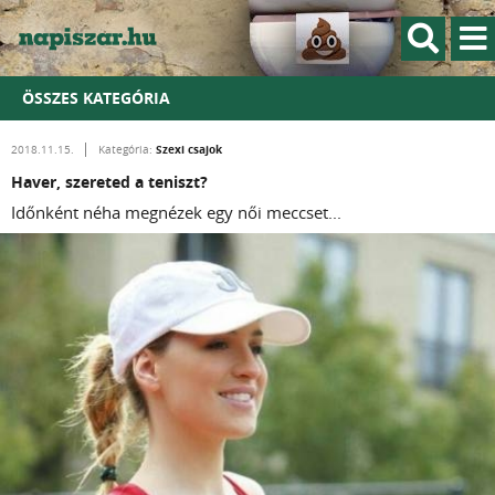
ÖSSZES KATEGÓRIA
Szexi csajok
2018.11.15.
Kategória:
Haver, szereted a teniszt?
Időnként néha megnézek egy női meccset...