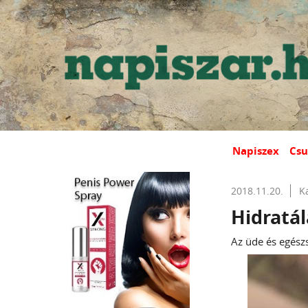
Napiszex
Csu
2018.11.20.
K
Hidratál
Az üde és egészs