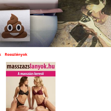
k
Rosszlányok