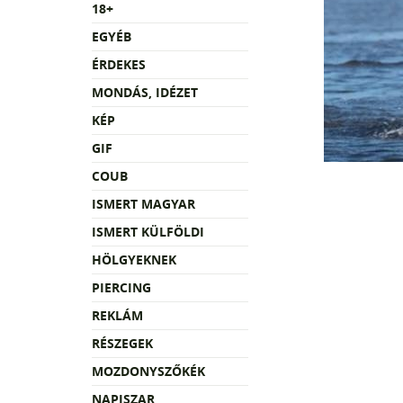
18+
EGYÉB
ÉRDEKES
MONDÁS, IDÉZET
KÉP
GIF
COUB
ISMERT MAGYAR
ISMERT KÜLFÖLDI
HÖLGYEKNEK
PIERCING
REKLÁM
RÉSZEGEK
MOZDONYSZŐKÉK
NAPISZAR