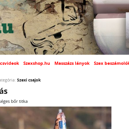
csvideok
Szexshop.hu
Masszázs lányok
Szex beszámoló
ategória:
Szexi csajok
ás
éges bőr titka