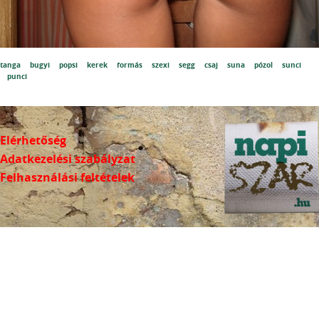
tanga
bugyi
popsi
kerek
formás
szexi
segg
csaj
suna
pózol
sunci
punci
Elérhetőség
Adatkezelési szabályzat
Felhasználási feltételek