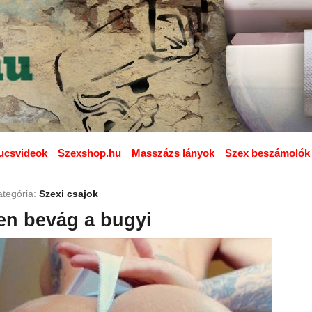
ucsvideok
Szexshop.hu
Masszázs lányok
Szex beszámolók
ategória:
Szexi csajok
n bevág a bugyi