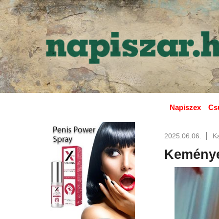
Napiszex
Cs
2025.06.06.
K
Keménye