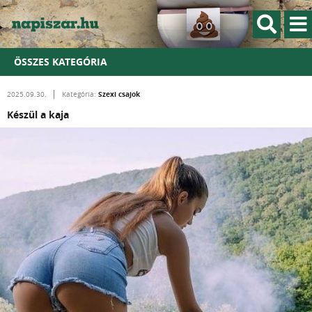
ÖSSZES KATEGÓRIA
Szexi csajok
2025.09.30.
Kategória:
Készül a kaja