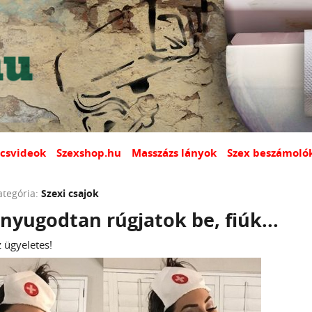
csvideok
Szexshop.hu
Masszázs lányok
Szex beszámoló
ategória:
Szexi csajok
nyugodtan rúgjatok be, fiúk...
z ügyeletes!