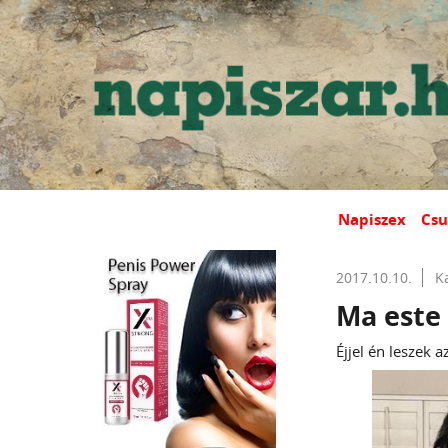
Napiszex
Csu
2017.10.10.
K
Ma este 
Éjjel én leszek a