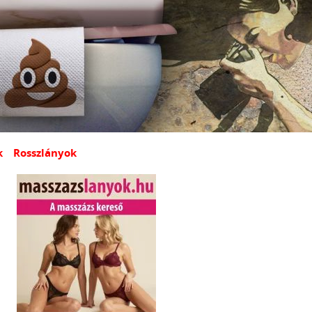
k
Rosszlányok