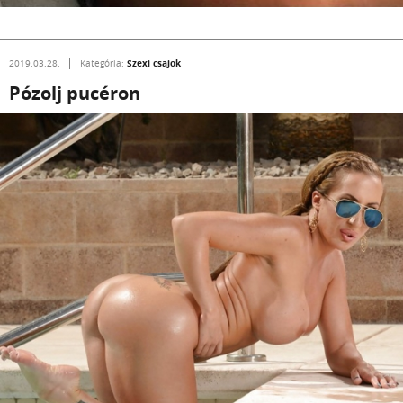
Szexi csajok
2019.03.28.
Kategória:
Pózolj pucéron