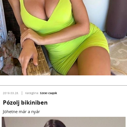
Szexi csajok
2019.03.28.
Kategória:
Pózolj bikiniben
Jöhetne már a nyár