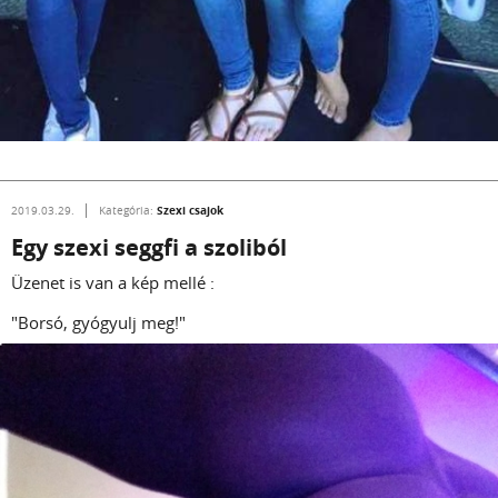
Szexi csajok
2019.03.29.
Kategória:
Egy szexi seggfi a szoliból
Üzenet is van a kép mellé :
"Borsó, gyógyulj meg!"