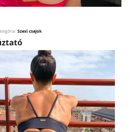
ategória:
Szexi csajok
úztató