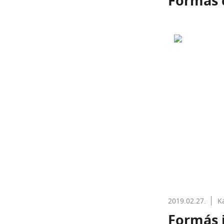
Formás 
2019.02.27.
K
Formás