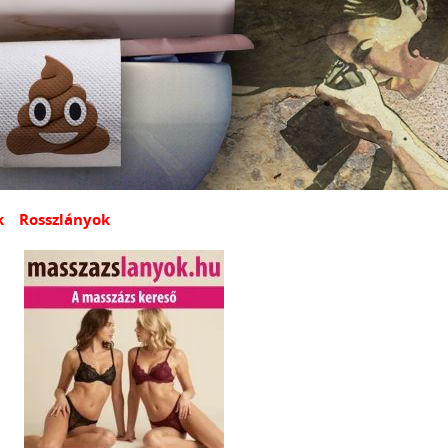
k
Rosszlányok