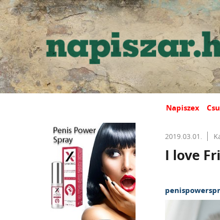
Napiszex
Csu
2019.03.01.
K
I love Fr
penispowerspr