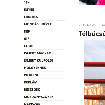
18+
EGYÉB
ÉRDEKES
MONDÁS, IDÉZET
2019.02.28.
K
KÉP
Télbúcs
GIF
COUB
ISMERT MAGYAR
ISMERT KÜLFÖLDI
HÖLGYEKNEK
PIERCING
REKLÁM
RÉSZEGEK
MOZDONYSZŐKÉK
NAPISZAR