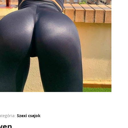
ategória:
Szexi csajok
wen