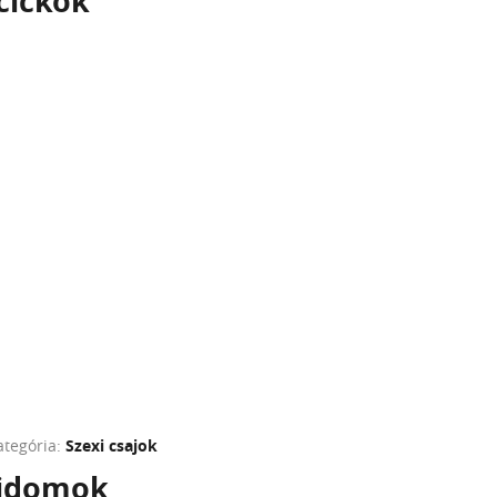
cickók
ategória:
Szexi csajok
 idomok