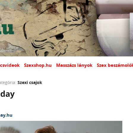
csvideok
Szexshop.hu
Masszázs lányok
Szex beszámoló
ategória:
Szexi csajok
iday
ay.hu