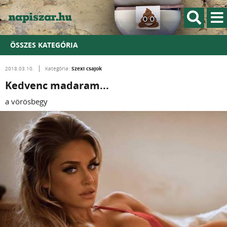
ÖSSZES KATEGÓRIA
Szexi csajok
2018.03.10.
Kategória:
Kedvenc madaram...
a vörösbegy