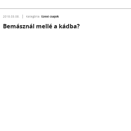
Szexi csajok
2018.03.08.
Kategória:
Bemásznál mellé a kádba?