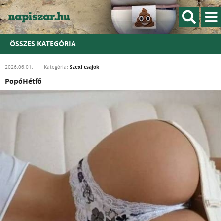
ÖSSZES KATEGÓRIA
Szexi csajok
2026.06.01.
Kategória:
PopóHétfő