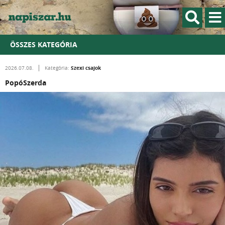
ÖSSZES KATEGÓRIA
Szexi csajok
2026.07.08.
Kategória:
PopóSzerda