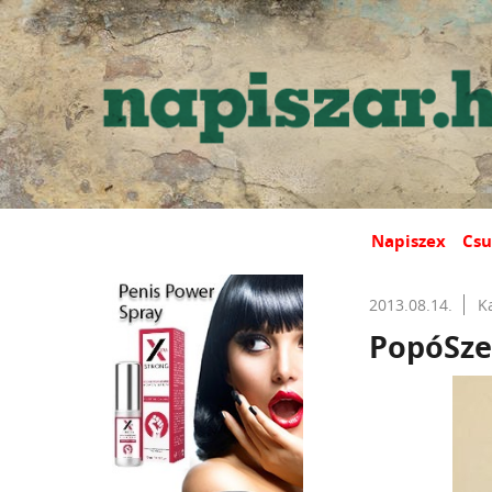
Napiszex
Csu
2013.08.14.
K
PopóSze