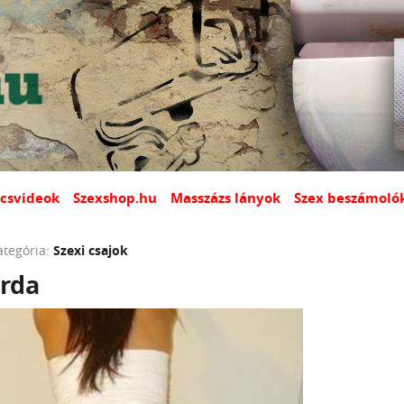
csvideok
Szexshop.hu
Masszázs lányok
Szex beszámoló
ategória:
Szexi csajok
rda