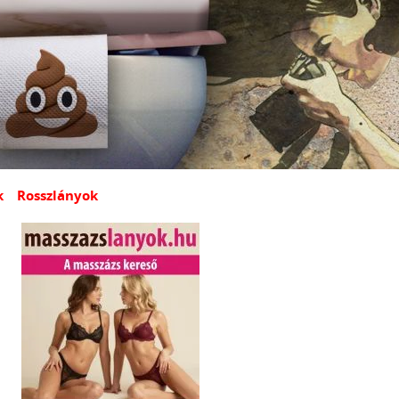
k
Rosszlányok