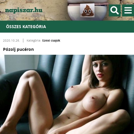
ÖSSZES KATEGÓRIA
Szexi csajok
2020.10.26.
Kategória:
Pózolj pucéron