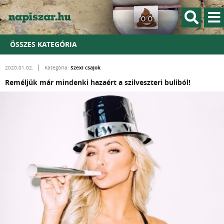
ÖSSZES KATEGÓRIA
Szexi csajok
2020.01.02.
Kategória:
Reméljük már mindenki hazaért a szilveszteri buliból!