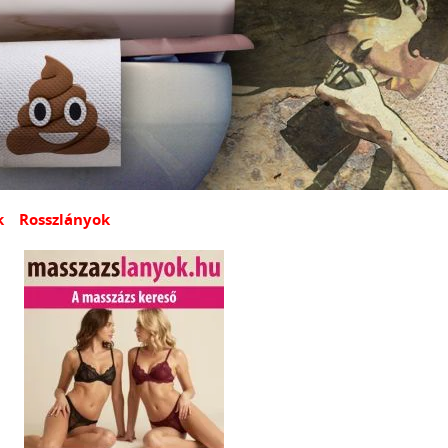
k
Rosszlányok