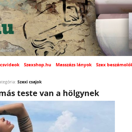
csvideok
Szexshop.hu
Masszázs lányok
Szex beszámoló
ategória:
Szexi csajok
rmás teste van a hölgynek