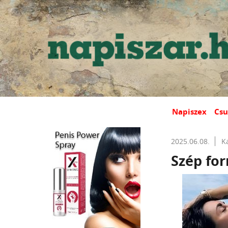
Napiszex
Csu
2025.06.08.
K
Szép fo