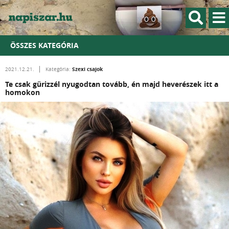
ÖSSZES KATEGÓRIA
Szexi csajok
2021.12.21.
Kategória:
Te csak gürizzél nyugodtan tovább, én majd heverészek itt a
homokon