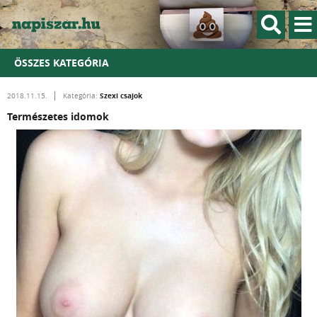
ÖSSZES KATEGÓRIA
Szexi csajok
2018.11.15.
Kategória:
Természetes idomok