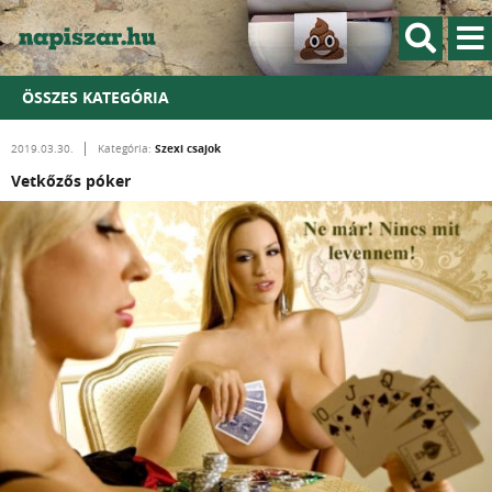
ÖSSZES KATEGÓRIA
Szexi csajok
2019.03.30.
Kategória:
Vetkőzős póker