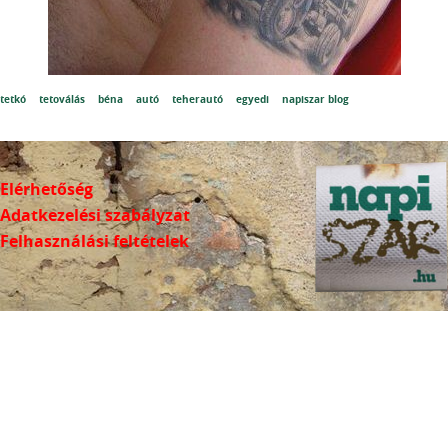
tetkó
tetoválás
béna
autó
teherautó
egyedi
napiszar blog
Elérhetőség
Adatkezelési szabályzat
Felhasználási feltételek