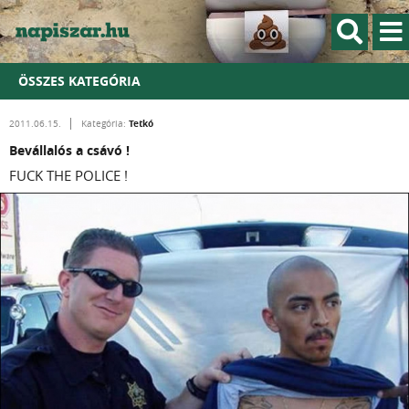
ÖSSZES KATEGÓRIA
Tetkó
2011.06.15.
Kategória:
Bevállalós a csávó !
FUCK THE POLICE !