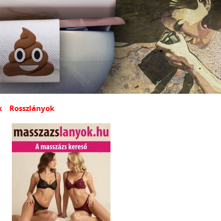
k
Rosszlányok