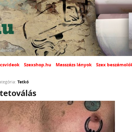
csvideok
Szexshop.hu
Masszázs lányok
Szex beszámoló
ategória:
Tetkó
tetoválás