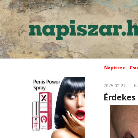
Napiszex
Csu
2025.02.27.
K
Érdekes 