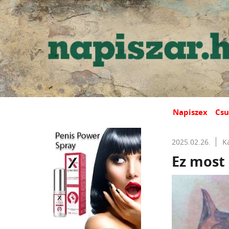
Napiszex
Csu
2025.02.26.
K
Ez most 