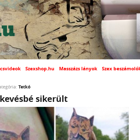
csvideok
Szexshop.hu
Masszázs lányok
Szex beszámoló
ategória:
Tetkó
kevésbé sikerült