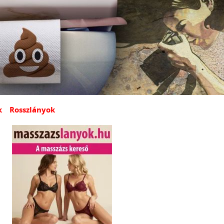
k
Rosszlányok