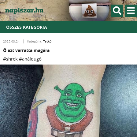
ÖSSZES KATEGÓRIA
Tetkó
2025.03.24.
Kategória:
Ő ezt varratta magára
#shrek #análdugó