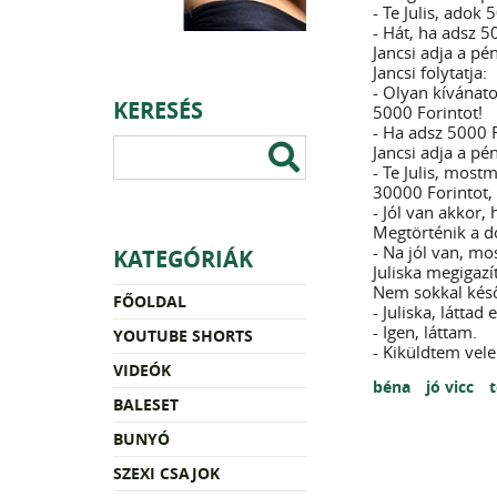
- Te Julis, adok
- Hát, ha adsz 5
Jancsi adja a pé
Jancsi folytatja:
- Olyan kívánat
KERESÉS
5000 Forintot!
- Ha adsz 5000 
Jancsi adja a pé
- Te Julis, most
30000 Forintot,
- Jól van akkor,
Megtörténik a do
- Na jól van, m
KATEGÓRIÁK
Juliska megigazít
Nem sokkal késő
FŐOLDAL
- Juliska, láttad 
- Igen, láttam.
YOUTUBE SHORTS
- Kiküldtem vele
VIDEÓK
béna
jó vicc
BALESET
BUNYÓ
SZEXI CSAJOK