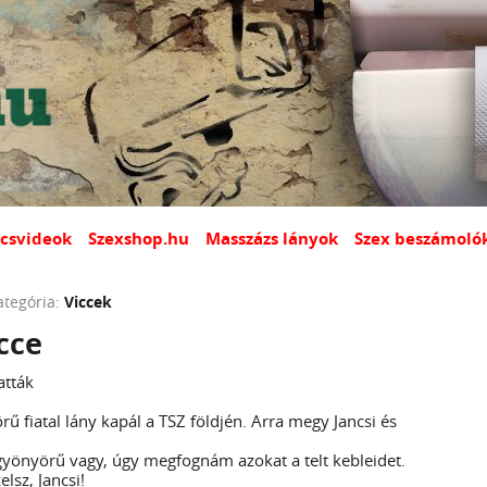
csvideok
Szexshop.hu
Masszázs lányok
Szex beszámoló
ategória:
Viccek
cce
atták
örű fiatal lány kapál a TSZ földjén. Arra megy Jancsi és
n gyönyörű vagy, úgy megfognám azokat a telt kebleidet.
lsz, Jancsi!