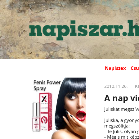
Napiszex
Csu
2010.11.26.
K
A nap vi
Juliskát megszív
Juliska, a gyöny
megszólítja:
- Te Julis, olya
- Mégis mit képze