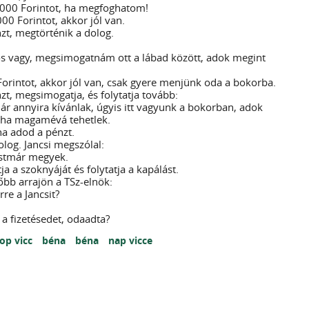
 5000 Forintot, ha megfoghatom!
000 Forintot, akkor jól van.
nzt, megtörténik a dolog.
os vagy, megsimogatnám ott a lábad között, adok megint
Forintot, akkor jól van, csak gyere menjünk oda a bokorba.
nzt, megsimogatja, és folytatja tovább:
már annyira kívánlak, úgyis itt vagyunk a bokorban, adok
 ha magamévá tehetlek.
 ha adod a pénzt.
log. Jancsi megszólal:
ostmár megyek.
ja a szoknyáját és folytatja a kapálást.
bb arrajön a TSz-elnök:
erre a Jancsit?
 a fizetésedet, odaadta?
top vicc
béna
béna
nap vicce