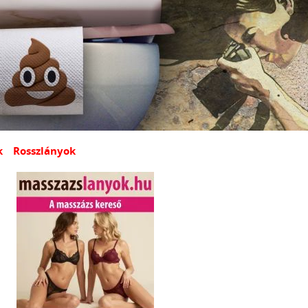
k
Rosszlányok