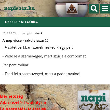
ÖSSZES KATEGÓRIA
Viccek
2011.04.05.
Kategória:
A nap vicce - rakd vissza 🙂
- A sötét parkban szerelmeskedik egy pár.
- Vedd le a szemüveged, mert szúrja a combomat.
Pár perc múlva:
- Tedd fel a szemüveged, mert a padot nyalod!
Elérhetőség
Adatkezelési szabályzat
Felhasználási feltételek