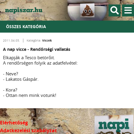
ÖSSZES KATEGÓRIA
Viccek
2011.04.05.
Kategória:
A nap vicce - Rendőrségi vallatás
Elkapják a Tesco betörőit.
A rendőrségen folyik az adatfelvétel:
- Neve?
- Lakatos Gáspár.
- Kora?
- Ottan nem mink votunk!
Elérhetőség
Adatkezelési szabályzat