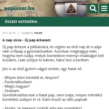
ÖSSZES KATEGÓRIA
Viccek
2011.04.05.
Kategória:
A nap vicce - Új pap érkezett
Új pap érkezik a plébániára, és rögtön az első nap át is adja
neki a főpap a gyóntatószéket. Azonban meghagyja neki,
hogyha nem tudja, melyik büntetésre mennyi imádságot kell
kiszabni, csak szóljon ki bátran, hátul lesz a kertben.
Jön is az első gyónni vágyó ember, egy fiatal nő.
- Milyen bűnt követtél el, lányom?
- Paráználkodtam.
- Mégis hogyan?
- Szoptam.
Gondolkodóba esik a fiatal pap, nem tudja, milyen mértékű
büntetést szabjon ki rá. Ezért kiszól az idős papnak:
- Atyám, te mennyit szoktál adni egy szopásért?