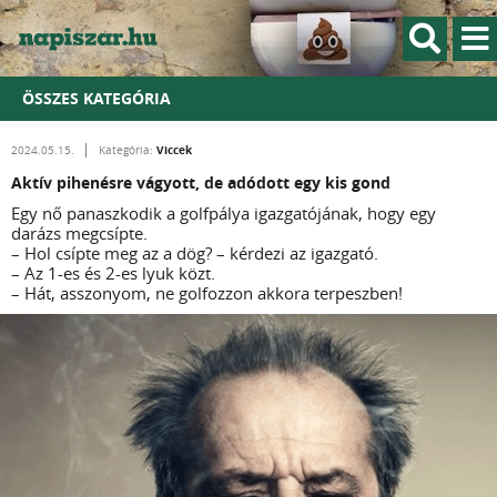
ÖSSZES KATEGÓRIA
Viccek
2024.05.15.
Kategória:
Aktív pihenésre vágyott, de adódott egy kis gond
Egy nő panaszkodik a golfpálya igazgatójának, hogy egy
darázs megcsípte.
– Hol csípte meg az a dög? – kérdezi az igazgató.
– Az 1-es és 2-es lyuk közt.
– Hát, asszonyom, ne golfozzon akkora terpeszben!