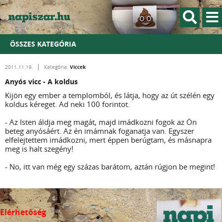
ÖSSZES KATEGÓRIA
Viccek
2011.11.19.
Kategória:
Anyós vicc - A koldus
Kijön egy ember a templomból, és látja, hogy az út szélén egy
koldus kéreget. Ad neki 100 forintot.
- Az Isten áldja meg magát, majd imádkozni fogok az Ön
beteg anyósáért. Az én imámnak foganatja van. Egyszer
elfelejtettem imádkozni, mert éppen berúgtam, és másnapra
meg is halt szegény!
- No, itt van még egy százas barátom, aztán rúgjon be megint!
Elérhetőség