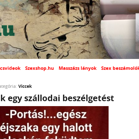
csvideok
Szexshop.hu
Masszázs lányok
Szex beszámoló
ategória:
Viccek
k egy szállodai beszélgetést