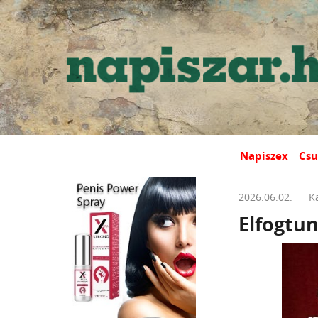
Napiszex
Csu
2026.06.02.
K
Elfogtun