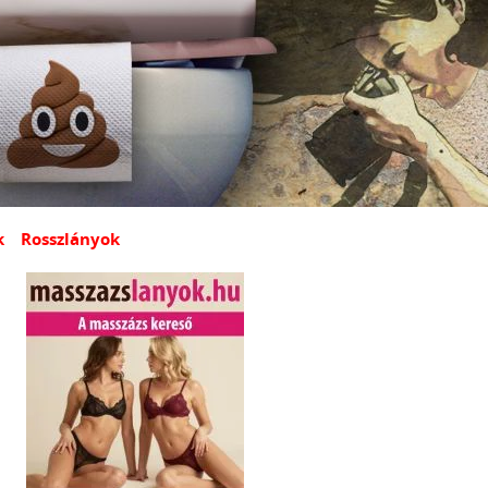
k
Rosszlányok