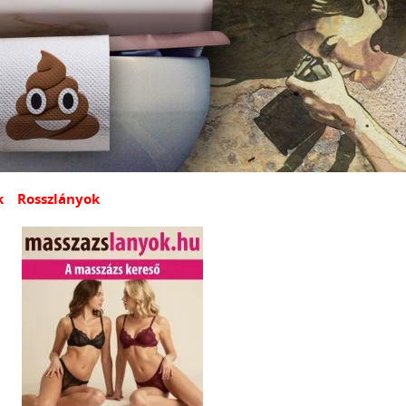
k
Rosszlányok