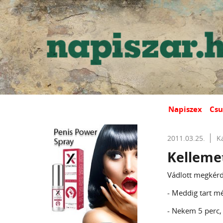
Napiszex
Csu
2011.03.25.
K
Kelleme
Vádlott megkérd
- Meddig tart mé
- Nekem 5 perc,