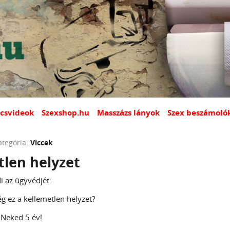
csvideok
Szexshop.hu
Masszázs lányok
Szex beszámoló
ategória:
Viccek
tlen helyzet
i az ügyvédjét:
g ez a kellemetlen helyzet?
 Neked 5 év!