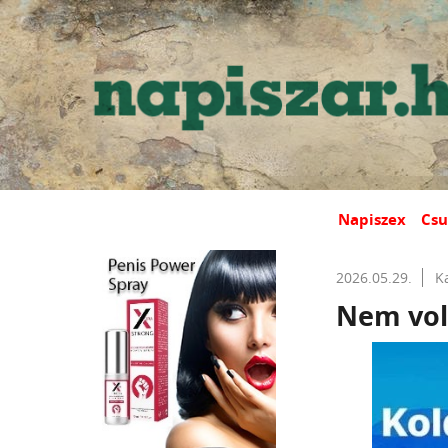
Napiszex
Csu
2026.05.29.
K
Nem volt