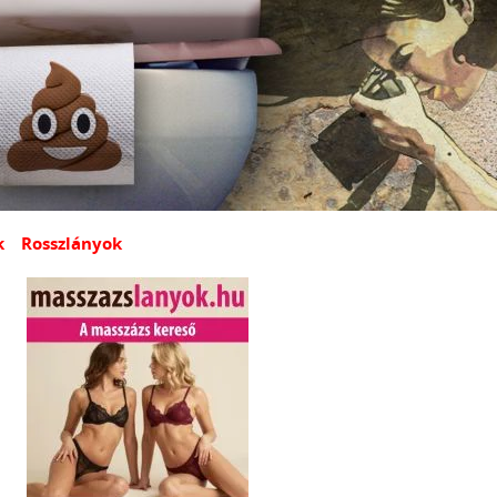
k
Rosszlányok