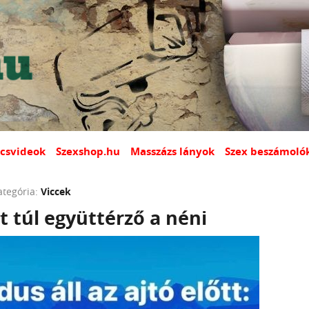
csvideok
Szexshop.hu
Masszázs lányok
Szex beszámoló
ategória:
Viccek
 túl együttérző a néni