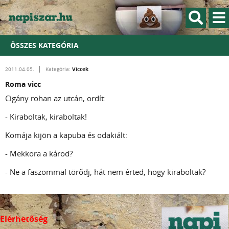
ÖSSZES KATEGÓRIA
Viccek
2011.04.05.
Kategória:
Roma vicc
Cigány rohan az utcán, ordít:
- Kiraboltak, kiraboltak!
Komája kijön a kapuba és odakiált:
- Mekkora a károd?
- Ne a faszommal törődj, hát nem érted, hogy kiraboltak?
Elérhetőség