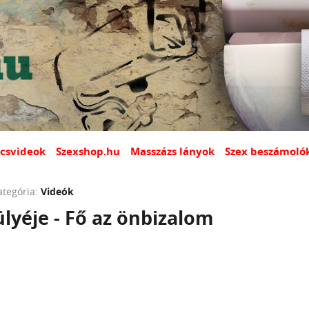
csvideok
Szexshop.hu
Masszázs lányok
Szex beszámoló
ategória:
Videók
lyéje - Fő az önbizalom