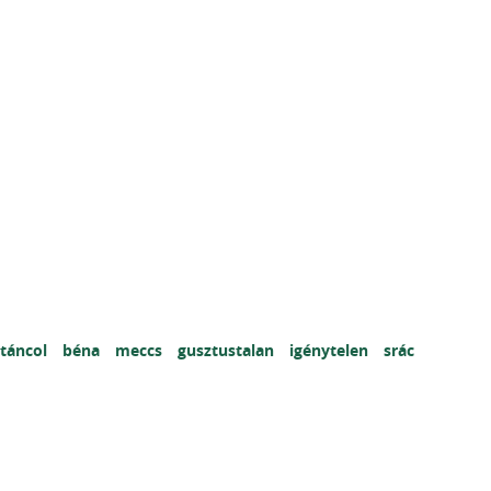
táncol
béna
meccs
gusztustalan
igénytelen
srác