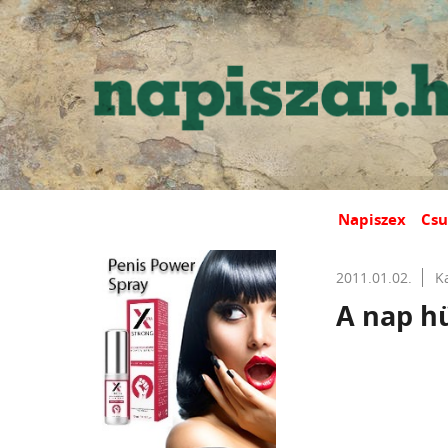
Napiszex
Csu
2011.01.02.
K
A nap hü