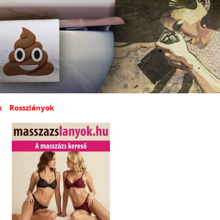
k
Rosszlányok