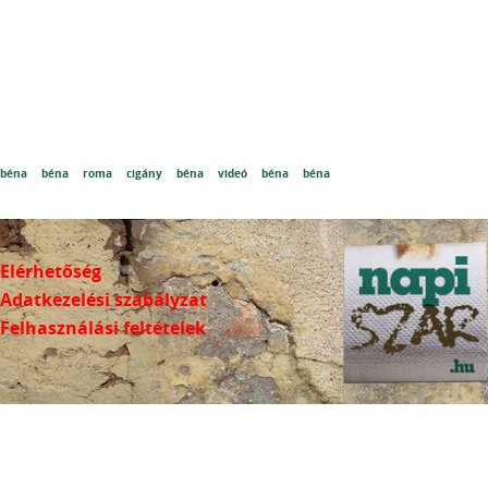
béna
béna
roma
cigány
béna
videó
béna
béna
Elérhetőség
Adatkezelési szabályzat
Felhasználási feltételek