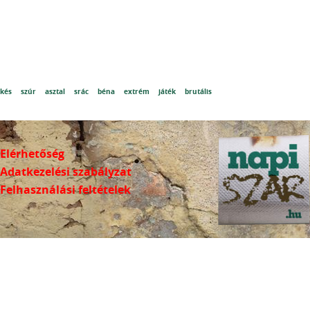
kés
szúr
asztal
srác
béna
extrém
játék
brutális
Elérhetőség
Adatkezelési szabályzat
Felhasználási feltételek