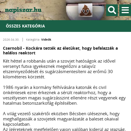
ÖSSZES KATEGÓRIA
Videók
2026.04.30.
Kategória:
Csernobil - Kockára tették az életüket, hogy befalazzák a
halálos reaktort
Két héttel a robbanás után a szovjet hatóságok az idővel
versenyt futva igyekeznek megelőzni a talajvíz
elszennyeződését és sugárzásmentesíteni az erőmű 30
kilométeres körzetét.
1986 nyarán a kormány felhívására katonák és civil
önkéntesek ezrei érkeznek a sérült reaktorhoz, hogy a
veszélyesen magas sugárzásszint ellenére részt vegyenek egy
hatalmas betonszarkofág építésében.
A világ vezető szakértői eközben Bécsben üléseznek, hogy
meghallgassák a szovjetek magyarázatát a baleset okaival
kapcsolatban.
Az ígéreteknek megfelelően vajon valóban kiderül az igazság,