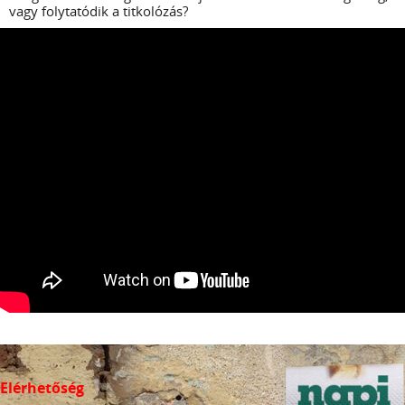
vagy folytatódik a titkolózás?
Elérhetőség