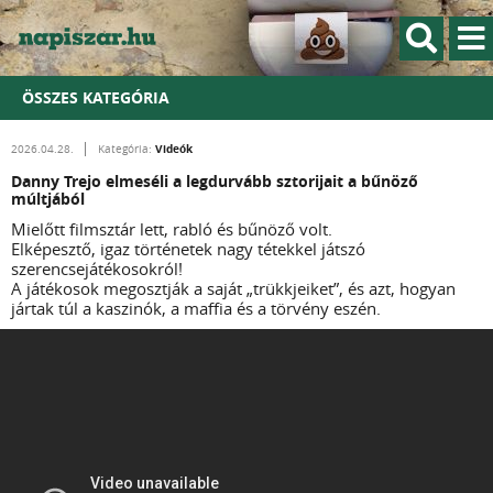
ÖSSZES KATEGÓRIA
Videók
2026.04.28.
Kategória:
Danny Trejo elmeséli a legdurvább sztorijait a bűnöző
múltjából
Mielőtt filmsztár lett, rabló és bűnöző volt.
Elképesztő, igaz történetek nagy tétekkel játszó
szerencsejátékosokról!
A játékosok megosztják a saját „trükkjeiket”, és azt, hogyan
jártak túl a kaszinók, a maffia és a törvény eszén.