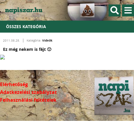
ÖSSZES KATEGÓRIA
Videók
2011.08.28.
Kategória:
Ez még nekem is fájt 🙁
Elérhetőség
Adatkezelési szabályzat
Felhasználási feltételek