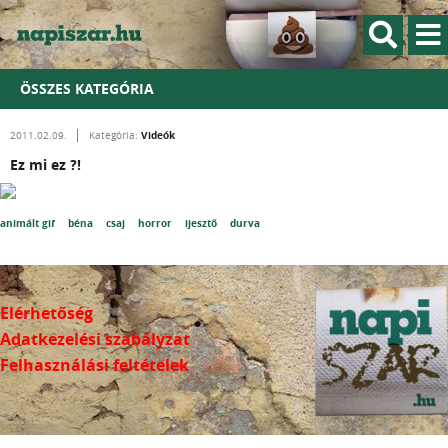
ÖSSZES KATEGÓRIA
Videók
2011.02.09.
Kategória:
Ez mi ez ?!
animált gif
béna
csaj
horror
ijesztő
durva
Elérhetőség
Adatkezelési szabályzat
Felhasználási feltételek