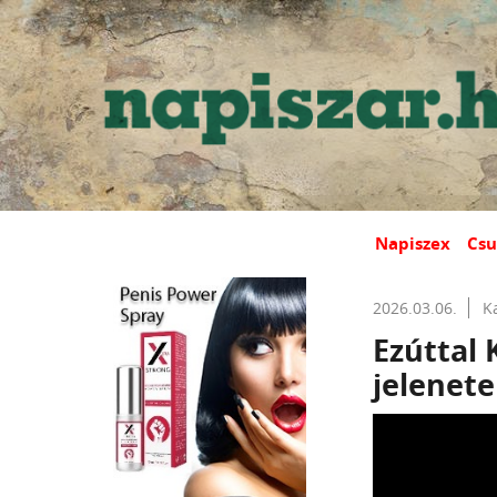
Napiszex
Csu
2026.03.06.
K
Ezúttal
jelenet