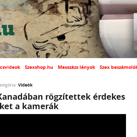
csvideok
Szexshop.hu
Masszázs lányok
Szex beszámoló
ategória:
Videók
 Kanadában rögzítettek érdekes
eket a kamerák