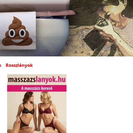
k
Rosszlányok