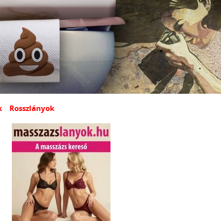
k
Rosszlányok