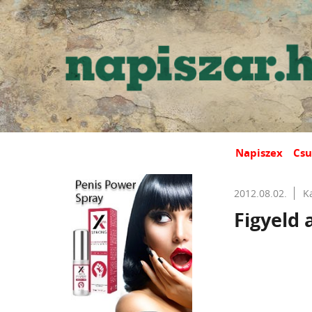
Napiszex
Csu
2012.08.02.
K
Figyeld 