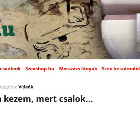
csvideok
Szexshop.hu
Masszázs lányok
Szex beszámoló
ategória:
Videók
a kezem, mert csalok...